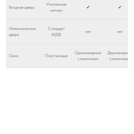
Утепленная
Входная дверь
✔
✔
металл
Межкомнатные
Стандарт
нет
нет
двери
МДФ
Однокамерный
Двухкамерный
Окна
Пластиковые
стеклопакет
стеклопакет