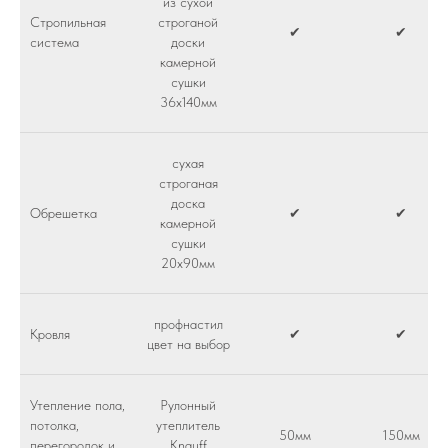
из сухой
Стропильная
строганой
✔
✔
система
доски
камерной
сушки
36х140мм
сухая
строганая
доска
Обрешетка
✔
✔
камерной
сушки
20х90мм
профнастил
Кровля
✔
✔
цвет на выбор
Утепление пола,
Рулонный
потолка,
утеплитель
50мм
150мм
перегородок и
Knauff