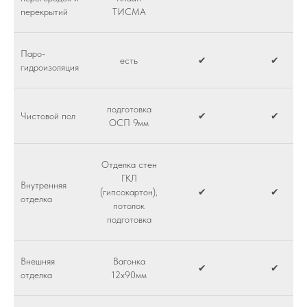
перекрытий
ТИСМА
Паро-
есть
✔
✔
гидроизоляция
подготовка
Чистовой пол
✔
✔
ОСП 9мм
Отделка стен
ГКЛ
Внутренняя
(гипсокартон),
✔
✔
отделка
потолок
подготовка
Внешняя
Вагонка
✔
✔
отделка
12х90мм