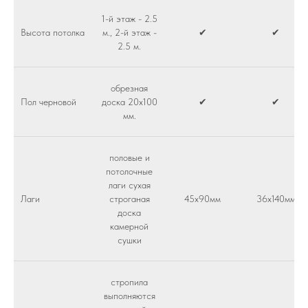
1-й этаж - 2.5
Высота потолка
м., 2-й этаж -
✔
✔
2.5 м.
обрезная
Пол черновой
доска 20х100
✔
✔
мм.
половые и
потолочные
лаги сухая
Лаги
строганая
45х90мм
36х140мм
доска
камерной
сушки
стропила
выполняются