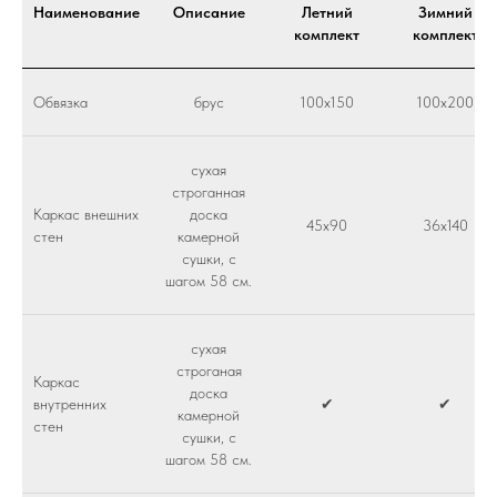
Наименование
Описание
Летний
Зимний
комплект
комплект
Обвязка
брус
100х150
100х200
сухая
строганная
Каркас внешних
доска
45х90
36х140
стен
камерной
сушки, с
шагом 58 см.
сухая
строганая
Каркас
доска
внутренних
✔
✔
камерной
стен
сушки, с
шагом 58 см.