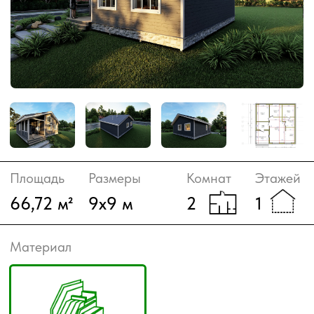
Площадь
Размеры
Комнат
Этажей
66,72 м²
9х9 м
2
1
Материал
Каркас
Стоимость:
По запросу
Рассчитать смету