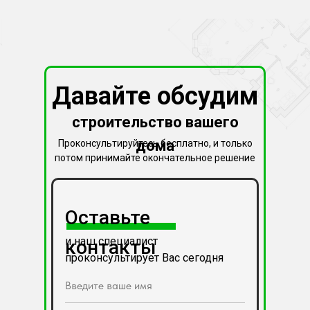
Давайте обсудим
строительство вашего
дома
Проконсультируйтесь бесплатно, и только
потом принимайте окончательное решение
Оставьте
и наш специалист
контакты
проконсультирует Вас сегодня
Введите ваше имя