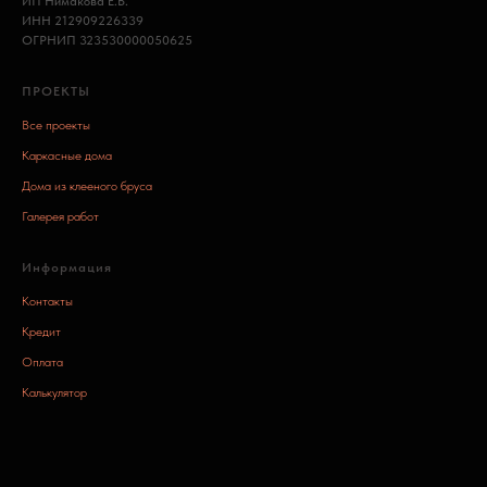
ИП Нимакова Е.В.
ИНН 212909226339
ОГРНИП 323530000050625
ПРОЕКТЫ
Все проекты
Каркасные дома
Дома из клееного бруса
Галерея работ
Информация
Контакты
Кредит
Оплата
Калькулятор